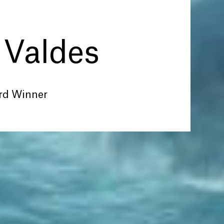
 Valdes
rd Winner